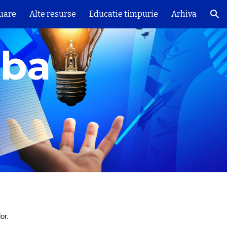
luare
Alte resurse
Educatie timpurie
Arhiva
ion
ba 
or.