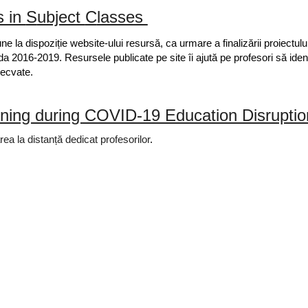
 in 
S
ubject 
C
lasses 
ne la dispoziție
 website-ului resursă, ca urmare a finalizării proiectu
ada 2016-2019.
Resursele publicate pe site îi ajută pe profesori să identi
decvate.
rning during COVID-19 Education Disruptio
a la distanță dedicat profesorilor
. 