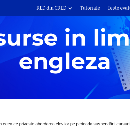
RED din CRED
Tutoriale
Teste eva
ip to main content
Skip to navigat
urse in lim
engleza
în ceea ce privește abordarea elevilor pe perioada suspendării cursuril