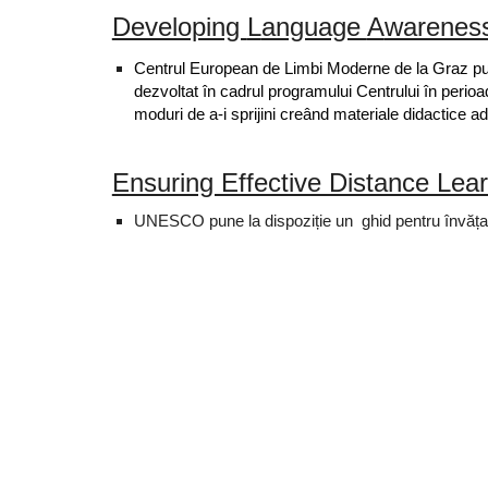
Developing 
L
anguage 
A
wareness
Centrul European de Limbi Moderne de la Graz 
pu
dezvoltat în cadrul programului Centrului în perio
moduri de a-i sprijini creând materiale didactice a
Ensuring Effective Distance Lea
UNESCO pune la dispoziție un  ghid pentru învățare