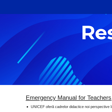
Sk
Res
Emergency Manual for Teachers
UNICEF 
ofe
r
ă
 cadrelor didactice noi perspective 