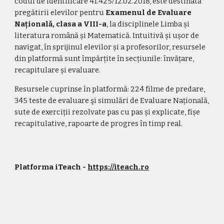
codul de identificare 41.425/12.02.2018, este destinată 
pregătirii elevilor pentru 
Examenul de Evaluare 
Na
ț
ională, clasa a VIII-a
, la disciplinele Limba 
ș
i 
literatura română 
ș
i Matematică. Intuitivă și ușor de 
navigat, în sprijinul elevilor și a profesorilor, resursele 
din platformă sunt împărțite în secțiunile: învă
ț
are, 
recapitulare 
ș
i evaluare.
Resursele cuprinse în platformă: 224 filme de predare, 
345 teste de evaluare şi simulări de Evaluare Na
ț
ional
ă
, 
sute de exerci
ț
ii rezolvate pas cu pas 
ș
i explicate, fi
ș
e 
recapitulative, rapoarte de progres în timp real.
Platforma iTeach - 
https://iteach.ro