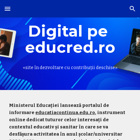
Skip to main content
Skip to navigation
Digital pe 
educred.ro
«site în dezvoltare cu contribuții deschise»
Ministerul Educației lansează portalul de 
informare 
educatiacontinua.edu.ro
, instrument 
online dedicat tuturor celor interesați de 
contextul educativ și sanitar în care se va 
desfășura activitatea în anul școlar/universitar 