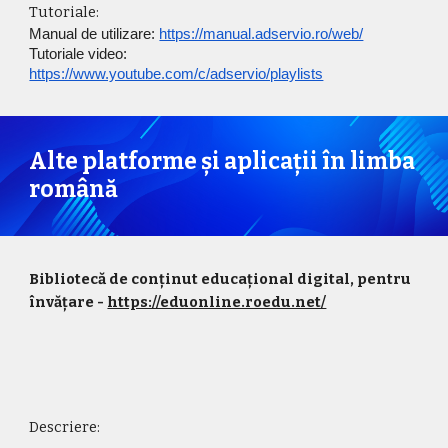
Tutoriale:
Manual de utilizare: 
https://manual.adservio.ro/web/
Tutoriale video: 
https://www.youtube.com/c/adservio/playlists
Alte platforme și aplicații în limba 
română
Bibliotecă de conținut educațional digital, pentru 
învățare
- 
https://eduonline.roedu.net/
Descriere: