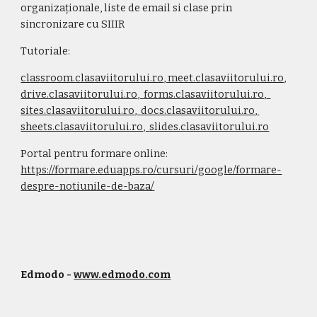
organiza
ț
ionale, liste de email si clase prin 
sincronizare cu SIIIR 
Tutoriale:
classroom.clasaviitorului.ro
, 
meet.clasaviitorului.ro
,  
drive.clasaviitorului.ro
,  
forms.clasaviitorului.ro
,  
sites.clasaviitorului.ro
,  
docs.clasaviitorului.ro
, 
sheets.clasaviitorului.ro
,  
slides.clasaviitorului.ro
Portal pentru formare online: 
https://formare.eduapps.ro/cursuri/google/formare-
despre-notiunile-de-baza/
Edmodo - 
www.edmodo.com