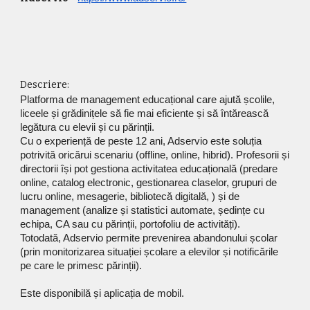
Descriere:
Platforma de management educațional care ajută școlile, 
liceele și grădinițele să fie mai eficiente și să întărească 
legătura cu elevii și cu părinții. 
Cu o experiență de peste 12 ani, Adservio este soluția 
potrivită oricărui scenariu (offline, online, hibrid). Profesorii și 
directorii își pot gestiona activitatea educațională (predare 
online, catalog electronic, gestionarea claselor, grupuri de 
lucru online, mesagerie, bibliotecă digitală, ) și de 
management (analize și statistici automate, ședințe cu 
echipa, CA sau cu părinții, portofoliu de activități).
Totodată, Adservio permite prevenirea abandonului școlar 
(prin monitorizarea situației școlare a elevilor și notificările 
pe care le primesc părinții).
Este disponibilă și aplicația de mobil. 