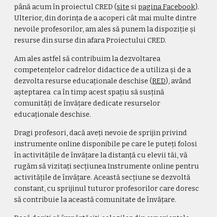
până acum în proiectul CRED (
site
 si 
pagina Facebook
).  
Ulterior, din dorința de a acoperi cât mai multe dintre 
nevoile profesorilor, am ales să punem la dispoziție și 
resurse din surse din afara Proiectului CRED.
Am ales
 astfel să contribuim la dezvoltarea 
competențelor cadrelor didactice de a utiliza și de a 
dezvolta resurse educaționale deschise (
RED
),
 având 
aștept
area
  ca în timp acest spațiu să susțină 
comunități de învățare dedicate resurselor 
educaționale deschise.
D
ragi profesori, dacă aveți
 nevoie de sprijin privind 
instrumente online disponibile pe care le p
ute
ți folosi 
în activitățile de învățare la distanță cu elevii tăi, 
vă
rugăm să vizit
aț
i secțiunea Instrumente online pentru 
activitățile de învățare. 
Această secțiune se dezvoltă 
constant, cu sprijinul tuturor profesorilor care doresc 
să contribuie la această comunitate de învățare.