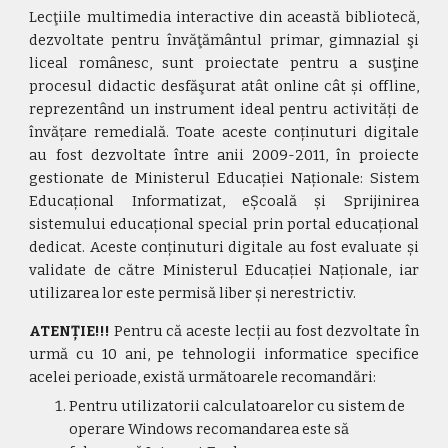
Lecţiile multimedia interactive din această bibliotecă,
dezvoltate pentru învăţământul primar, gimnazial şi
liceal românesc, sunt proiectate pentru a susţine
procesul didactic desfăşurat atât online cât și offline,
reprezentând un instrument ideal pentru activități de
învățare remedială. Toate aceste conținuturi digitale
au fost dezvoltate între anii 2009-2011, în proiecte
gestionate de Ministerul Educației Naționale: Sistem
Educațional Informatizat, eȘcoală și Sprijinirea
sistemului educațional special prin portal educațional
dedicat. Aceste conținuturi digitale au fost evaluate și
validate de către Ministerul Educației Naționale, iar
utilizarea lor este permisă liber și nerestrictiv.
ATENȚIE!!!
Pentru că aceste lecții au fost dezvoltate în
urmă cu 10 ani, pe tehnologii informatice specifice
acelei perioade,
există
următoarele recomandări:
Pentru utilizatorii calculatoarelor cu sistem de 
operare Windows recomandarea este să 