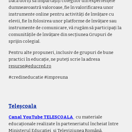
Dacă dor
iț
i să împărtăș
iț
i colegilor din experiențele 
dumneavoastră
 valoroase, fie în valorificarea unor 
instrumente online pentru activități de învățare cu 
elevii, fie în folosirea unor platforme de învățare sau 
instrumente de comunicare, 
vă
 rugăm să participați la 
comunitățile de învățare din secțiunea Grupuri de 
sprijin colegial. 
Pentru alte propuneri, inclusiv de grupuri de bune 
practici în educație, ne puteți scrie la adresa 
resurse@educred.ro
#credineducatie #impreuna 
Teleșcoala
Canal YouTube TELESCOALA 
 cu materiale 
educaționale realizate în parteneriatul încheiat între 
Ministerul Educației  și Televiziunea Română.