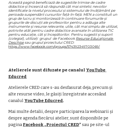
Această pagină beneficiază de sugestiile trimise de cadre 
didactice și încearcă să răspundă cât mai sintetic nevoilor 
identificate la nivelul procesului și sistemului de învățământ pe 
perioada suspendării cursurilor față-în-față. MEN a constituit un 
grup de lucru și monitorizează în continuare forumurile și 
grupurile de discuții ale profesorilor pentru a adăuga alte 
instrumente și resurse relevante, utile, cât mai simplu de utilizat, 
potrivite atât pentru cadre didactice avansate în utilizarea TIC 
pentru educație, cât și începătorilor. Pentru sugestii și suport 
(colegial), utilizați  grupul  de Facebook 
Resurse Educaționale 
Deschise
 sau grupul proiectului CRED:  
https://www.facebook.com/groups/574392349703069/
Atelierele sunt difuzate pe canalul 
YouTube 
Educred
Atelierele CRED care s-au desfasurat deja, precum și 
alte resurse video, le găsiți înregistrate accesând 
canalul 
YouTube Educred
.
Mai multe detalii, despre participarea la webinarii și 
despre agenda fiecărui atelier, sunt disponibile pe 
pagina 
Facebook „Proiectul CRED
”
 sau pe site-ul 