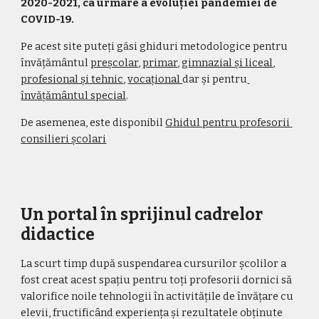
2020-2021, ca urmare a evoluției pandemiei de 
COVID-19.
Pe acest site puteți găsi ghiduri metodologice pentru 
învățământul 
preșcolar
, 
primar
, 
gimnazial și liceal
, 
profesional și tehnic
, 
vocațional 
dar și pentru
învățământul special
.
De asemenea, este disponibil 
Ghidul pentru profesorii 
consilieri școlari
Un portal în sprijinul cadrelor 
didactice
La scurt timp după suspendarea cursurilor școlilor a 
fost creat a
cest spațiu pentru toți profesorii 
dornici
 să 
valorifice noile tehnologii în activitățile de învățare cu 
elevii, 
fructificând 
experiența și rezultatele obținute 