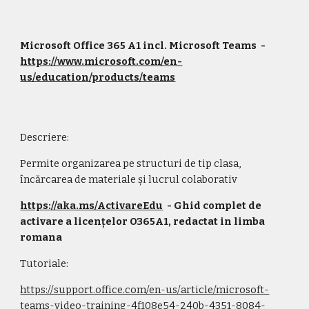
Microsoft Office 365 A1 incl. Microsoft Teams
  - 
https://www.microsoft.com/en-
us/education/products/teams
Descriere:
Permite organizarea pe structuri de tip clasa, 
încărcarea de materiale și lucrul colaborativ 
https://aka.ms/ActivareEdu
  - 
G
hid complet de 
activare a licen
ț
elor O365A1, redactat in limba 
romana
Tutoriale:
https://support.office.com/en-us/article/microsoft-
teams-video-training-4f108e54-240b-4351-8084-