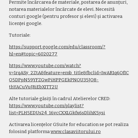
Permite încărcarea de materiale, postarea de anunțuri, 
notarea materialelor încărcate de elevi. Necesită 
conturi google (pentru profesor și elevi) și activarea 
licenței google.
Tutoriale:
https://support.google.com/edu/classroom/?
hl=en#topic=6020277
https://www.youtube.com/watch?
v=1rqASy_2ZtA&feature=emb_title&fbclid=IwAR1q6OfIC
O5DPpN59YFZGwPiHPPGEkPNOU35JO8-
thYACuVuJRiEbXITT2U
Alte tutoriale găsiți în cadrul Atelierelor CRED: 
https://www.youtube.com/playlist?
list=PLH5EDUs24_16vcCXXLGkfx6sDlihK5ysi
Activarea licențelor GSuite for education se pot realiza 
folosind platforma 
www.clasaviitorului.ro