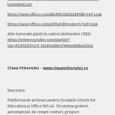
b1089f0d21d7
https://sway.office.com/Rfx4lEUhD3LbM9Rb?ref=Link
https://sway.office.com/x0lfuD4jSyu6jye5?ref=Link
Alte tutoriale găsiți în cadrul atelierelor CRED: 
https://www.youtube.com/playlist?
list=PLH5EDUs24_16LMu8IkvUWwmR1Bxzli0nS
Clasa Viitorului
  - 
www.clasaviitorului.ro
Descriere:
Platforma de activare pentru licențele GSuite for 
Education și Office 365 A1.  Un 
sistem gratuit, 
automatizat
, 
de creare conturi, grupuri 