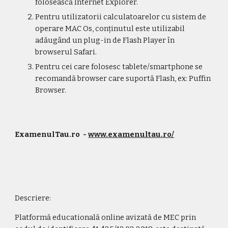
folosească Internet Explorer.
Pentru utilizatorii calculatoarelor cu sistem de 
operare MAC Os, conținutul este utilizabil 
adăugând un plug-in de Flash Player în 
browserul Safari.
Pentru cei care folosesc tablete/smartphone se 
recomandă browser care suportă Flash, ex: Puffin 
Browser.
ExamenulTau.ro
 - 
www.examenultau.ro/
Descriere:
P
latform
ă
 educa
t
ională online avizată de MEC prin 