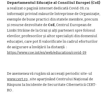
Departamentul Educație al Consiliul Europei (CoE) 
a realizat o pagină internet dedicată Covid-19, cu 
informații privind măsurile întreprinse de Organizație, 
exemple de bune practici din statele membre, precum 
și resurse dezvoltate de 
CoE
, Centrul European de 
Limbi Străine de la Graz și alți parteneri spre folosul 
elevilor, profesorilor și altor specialiști din domeniul 
educației, care pot fi valorificate în cadrul eforturilor 
de asigurare a învățării la distanță 
 : 
https://www.coe.int/en/web/education/covid-19
De asemenea vă rugăm să accesați periodic site-ul 
www.cert.ro
 , site aparținând 
Centrului Național de 
Răspuns la Incidente de Securitate Cibernetică CERT-
RO .