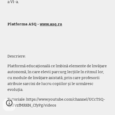
a VI-a.
Platforma ASQ - 
www.asq.ro
Descriere:
Platformă educațională ce îmbină elemente de învățare 
autonomă, în care elevii parcurg lecțiile în ritmul lor, 
cu module de învățare asistată, prin care profesorii 
atribuie sarcini de lucru copiilor și le urmăresc 
evoluția.
Tutoriale: https://www.youtube.com/channel/UCcTSQ-
dJ1FvzfMRKN_CfyPg/videos